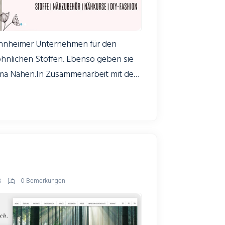
Mannheimer Unternehmen für den
nlichen Stoffen. Ebenso geben sie
ma Nähen.In Zusammenarbeit mit dem
en wir den Onlineshop
 erstellt und alle
sche umgesetzt.
8
0 Bemerkungen