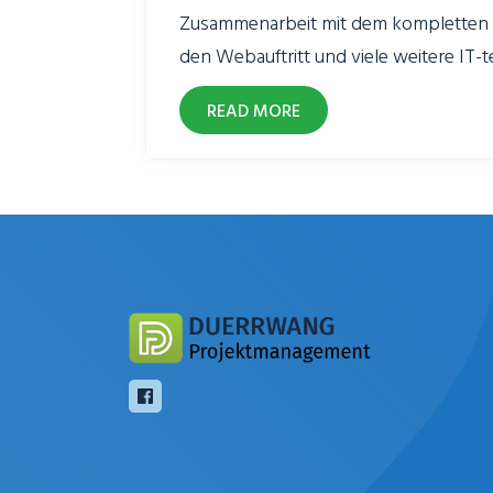
Zusammenarbeit mit dem kompletten
den Webauftritt und viele weitere IT-
Fragestellungen innerhalb des Unter
READ MORE
bei auftretenden Fragen und setzen n
Administrationspunkte bedarfsgerech