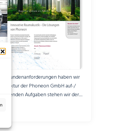
ellen Kundenanforderungen haben wir
erstruktur der Phoneon GmbH auf-/
n laufenden Aufgaben stehen wir der
ig zur Seite und kümmern uns
en
tzung.