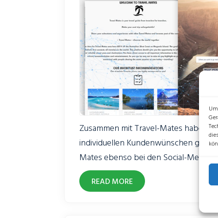
Um 
Ger
Zusammen mit Travel-Mates haben wir
Tec
die
individuellen Kundenwünschen gestalt
kön
Mates ebenso bei den Social-Media-Au
generellen Konzeption zur Seite.
READ MORE