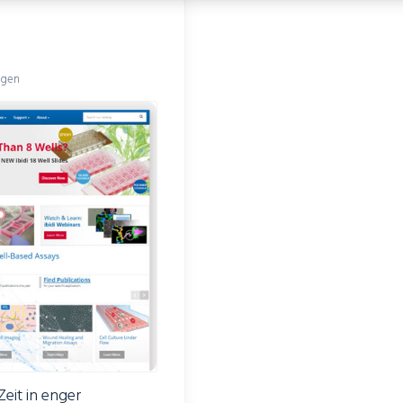
ngen
eit in enger