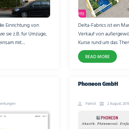
ie Einrichtung von
Delta-Fabrics ist ein 
e sie z.B. für Umzüge,
Verkauf von außergewöh
einsam mit
Kurse rund um das The
pletten Shop erstellt
Delta-Fabrics Team hab
READ MORE
ahren um Fragen und
bedarfsgerecht komplett
ümmmert.
Individualisierungswün
Phoneon GmbH
erkungen
Patrick
2 August, 201