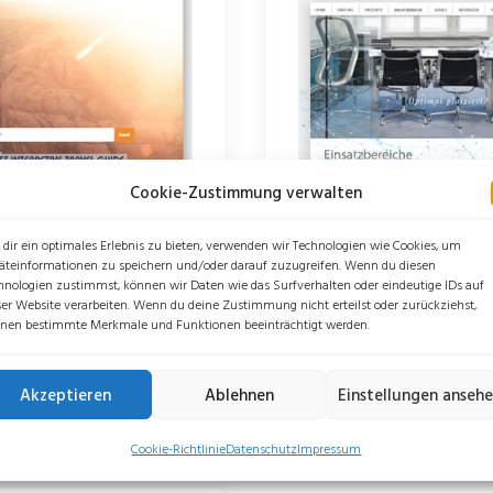
Cookie-Zustimmung verwalten
dir ein optimales Erlebnis zu bieten, verwenden wir Technologien wie Cookies, um
äteinformationen zu speichern und/oder darauf zuzugreifen. Wenn du diesen
 das Projekt nach
hnologien zustimmst, können wir Daten wie das Surfverhalten oder eindeutige IDs auf
Basierend auf individu
ser Website verarbeiten. Wenn du deine Zustimmung nicht erteilst oder zurückziehst,
et. Wir standen Travel-
die Webseite und Serv
nen bestimmte Merkmale und Funktionen beeinträchtigt werden.
ftritten und der
und ausgebaut. Bei alle
Phoneon GmbH tatkräft
Akzeptieren
Ablehnen
Einstellungen anseh
READ MORE
kurzfristig um die Umse
Cookie-Richtlinie
Datenschutz
Impressum