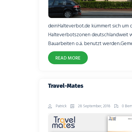
deinHalteverbot.de kümmert sich um d
Halteverbotszonen deutschlandweit wi
Bauarbeiten o.ä. benutzt werden.Gem
deinHalteverbot.de haben wir den kom
READ MORE
und haben uns in den vergangenen J
Verbesserungsideen des Teams gek
Travel-Mates
Patrick
28 September, 2018
0 Bem