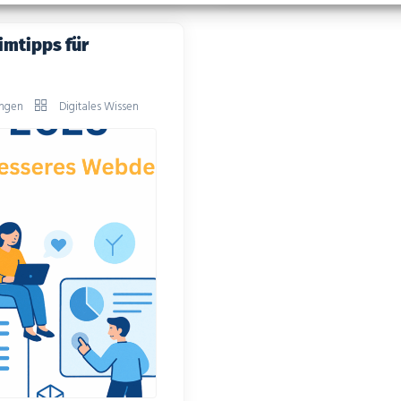
ann das direkte
erst erkennen, versteh
imtipps für
ungen
Digitales Wissen