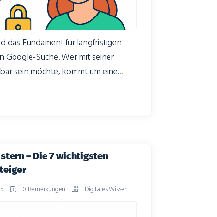
nd das Fundament für langfristigen
en Google-Suche. Wer mit seiner
tbar sein möchte, kommt um eine
hinenoptimierung nicht herum.
nhaltliche Qualität und der Aufbau von
Signale bilden das zentrale Dreieck,
htbarkeit und letztlich auch über
tern – Die 7 wichtigsten
teiger
25
0 Bemerkungen
Digitales Wissen