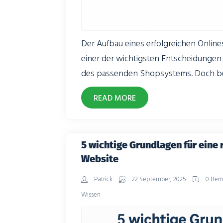
Der Aufbau eines erfolgreichen Onlin
einer der wichtigsten Entscheidungen
des passenden Shopsystems. Doch bei
Möglichkeiten kann der Überblick sch
READ MORE
Shopsysteme im Vergleich zu analysier
unverzichtbar – denn die Unterschiede
Funktionsumfang, sondern auch in Kos
5 wichtige Grundlagen für eine 
Hosting-Anforderungen und langfristige
Website
Patrick
22 September, 2025
0 Bem
Wissen