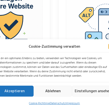
Cookie-Zustimmung verwalten
dir ein optimales Erlebnis zu bieten, verwenden wir Technologien wie Cookies, um
äteinformationen zu speichern und/oder darauf zuzugreifen. Wenn du diesen
hnologien zustimmst, können wir Daten wie das Surfverhalten oder eindeutige IDs auf
nverzichtbar ist Eine
Was ist technische SE
ser Website verarbeiten. Wenn du deine Zustimmung nicht erteilst oder zurückziehst,
nen bestimmte Merkmale und Funktionen beeinträchtigt werden.
 Kür mehr, sondern eine
Grundlagen geht, denke
 riskiert teure
Content und Backlinks.
Akzeptieren
Ablehnen
Einstellungen anseh
em den Verlust von
nur dann wirklich, wenn
READ MORE
uch Suchmaschinen wie
bildet das unsichtbare
Cookie-Richtlinie
Datenschutz
Impressum
Seite inzwischen als
Fundament, auf dem Su