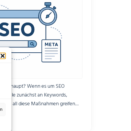
O überhaupt? Wenn es um SEO
n viele zunächst an Keywords,
 Doch all diese Maßnahmen greifen
en
 auch die technische SEO stimmt. Sie
 Fundament Ihrer Onlinepräsenz – das
chmaschinen wie Google überhaupt