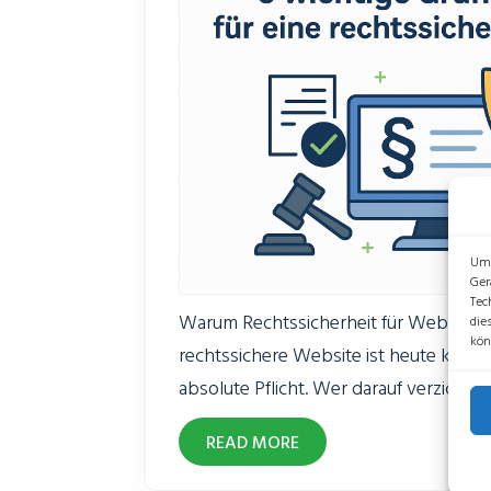
Um 
Ger
Tec
Warum Rechtssicherheit für Websites u
die
kön
rechtssichere Website ist heute keine
absolute Pflicht. Wer darauf verzichtet,
Abmahnungen, Bußgelder und vor all
READ MORE
Vertrauen bei den eigenen Kunden. A
Google bewerten die Sicherheit einer 