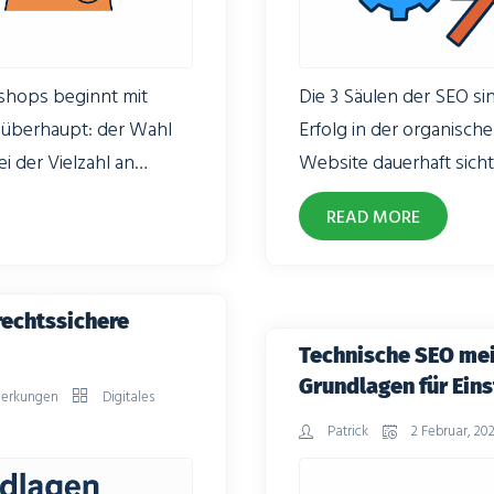
eshops beginnt mit
Die 3 Säulen der SEO si
 überhaupt: der Wahl
Erfolg in der organisch
 der Vielzahl an
Website dauerhaft sich
nell verloren gehen.
strukturierte Suchmasc
READ MORE
en, ist daher
Technische Stabilität, i
 liegen nicht nur im
Vertrauen über externe 
ten, Erweiterbarkeit,
das über Reichweite, Sic
rechtssichere
r Skalierbarkeit.
Umsatz
Technische SEO meis
Grundlagen für Eins
erkungen
Digitales
Patrick
2 Februar, 20