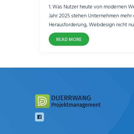
1. Was Nutzer heute von modernen We
Jahr 2025 stehen Unternehmen mehr d
Herausforderung, Webdesign nicht nu
sondern vor allem nutzerzentriert zu g
READ MORE
Erwartungen an eine exzellente User 
stark gewandelt – einfache Menüführ
Ladezeiten und mobile Optimierung gel
Standard. Doch was